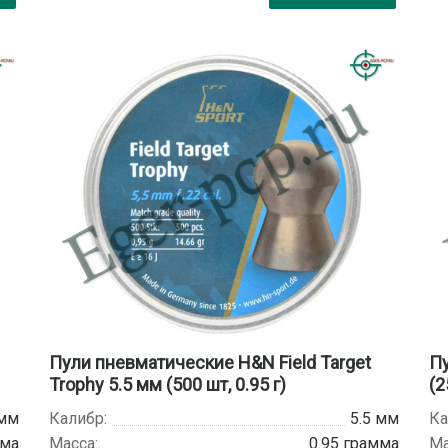
Пули пневматические H&N Field Target
Пу
Trophy 5.5 мм (500 шт, 0.95 г)
(2
 мм
Калибр:
5.5 мм
Ка
мма
Масса:
0.95 грамма
Ма