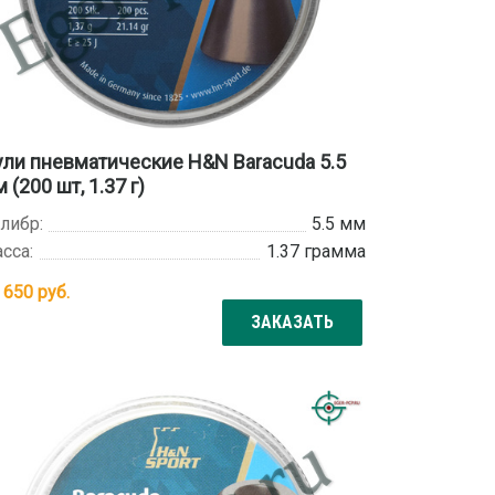
ли пневматические H&N Baracuda 5.5
 (200 шт, 1.37 г)
либр:
5.5 мм
сса:
1.37 грамма
т
650
руб.
ЗАКАЗАТЬ