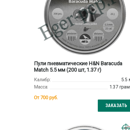
Пули пневматические H&N Baracuda
Match 5.5 мм (200 шт, 1.37 г)
Калибр:
5.5
Масса:
1.37 гра
От
700
руб.
ЗАКАЗАТЬ