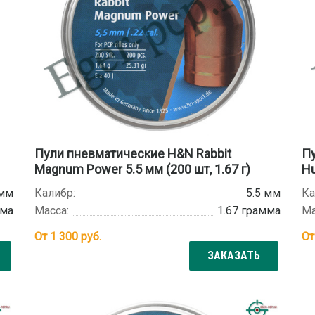
Пули пневматические H&N Rabbit
Пу
Magnum Power 5.5 мм (200 шт, 1.67 г)
Hu
 мм
Калибр:
5.5 мм
Ка
мма
Масса:
1.67 грамма
Ма
От
1 300
руб.
О
ЗАКАЗАТЬ