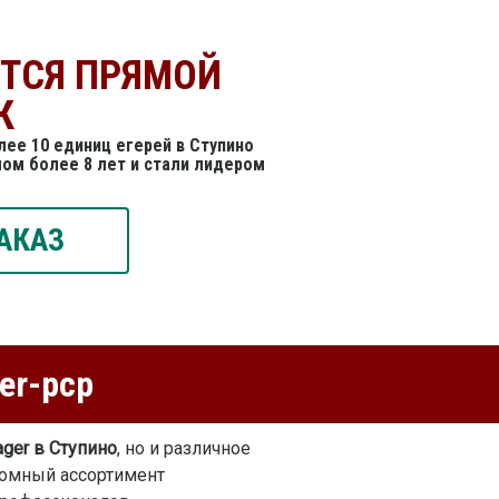
ЕТСЯ ПРЯМОЙ
К
ее 10 единиц егерей в Ступино
ом более 8 лет и стали лидером
АКАЗ
er-pcp
ger в Ступино
, но и различное
ромный ассортимент