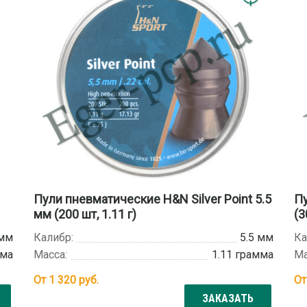
Пули пневматические H&N Silver Point 5.5
Пу
мм (200 шт, 1.11 г)
(3
 мм
Калибр:
5.5 мм
Ка
мма
Масса:
1.11 грамма
Ма
От
1 320
руб.
О
ЗАКАЗАТЬ