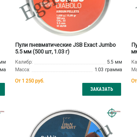
Пули пневматические JSB Exact Jumbo
Пу
5.5 мм (500 шт, 1.03 г)
мм
 мм
Калибр:
5.5 мм
Ка
мма
Масса:
1.03 грамма
Ма
От
1 250
руб.
О
ЗАКАЗАТЬ