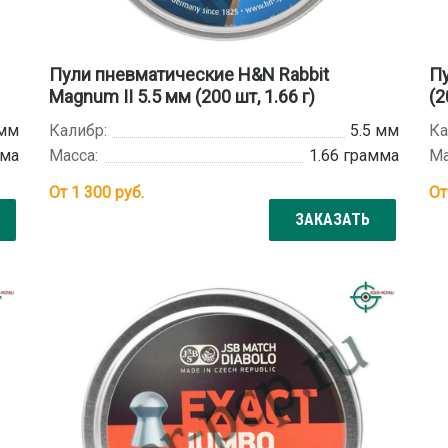
Пули пневматические H&N Rabbit
Пу
Magnum II 5.5 мм (200 шт, 1.66 г)
(2
 мм
Калибр:
5.5 мм
Ка
мма
Масса:
1.66 грамма
Ма
От
1 300
руб.
О
ЗАКАЗАТЬ